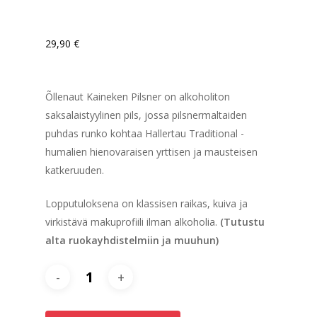
29,90
€
Õllenaut Kaineken Pilsner on alkoholiton
saksalaistyylinen pils, jossa pilsnermaltaiden
puhdas runko kohtaa Hallertau Traditional -
humalien hienovaraisen yrttisen ja mausteisen
katkeruuden.
Lopputuloksena on klassisen raikas, kuiva ja
virkistävä makuprofiili ilman alkoholia.
(Tutustu
alta ruokayhdistelmiin ja muuhun)