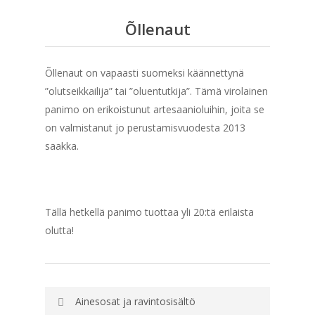
Õllenaut
Õllenaut on vapaasti suomeksi käännettynä
”olutseikkailija” tai ”oluentutkija”. Tämä virolainen
panimo on erikoistunut artesaanioluihin, joita se
on valmistanut jo perustamisvuodesta 2013
saakka.
Tällä hetkellä panimo tuottaa yli 20:tä erilaista
olutta!
Ainesosat ja ravintosisältö