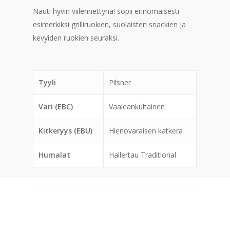
Nauti hyvin viilennettynä! sopii erinomaisesti
esimerkiksi grilliruokien, suolaisten snackien ja
kevyiden ruokien seuraksi.
Tyyli
Pilsner
Väri (EBC)
Vaaleankultainen
Kitkeryys (EBU)
Hienovaraisen katkera
Humalat
Hallertau Traditional