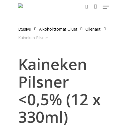
Menu
Skip
to
search
main
content
Etusivu
Alkoholittomat Oluet
Õllenaut
Kaineken Pilsner
Kaineken
Pilsner
<0,5% (12 x
330ml)