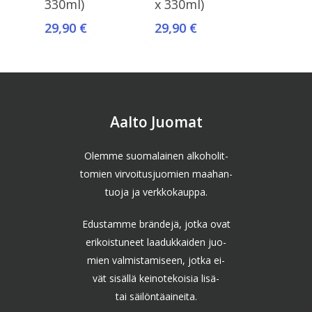
330ml)
x 330ml)
29,90
€
29,90
€
Aalto Juomat
Olemme suomalainen alkoholit-
tomien virvoitusjuomien maahan-
tuoja ja verkkokauppa.
Edustamme brändejä, jotka ovat
erikoistuneet laadukkaiden juo-
mien valmistamiseen, jotka ei-
vät sisällä keinotekoisia lisä-
tai säilöntäaineita.