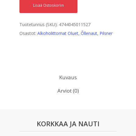
Lisää Ostoskoriin
Tuotetunnus (SKU):
4744045011527
Osastot:
Alkoholittomat Oluet
,
Õllenaut
,
Pilsner
Kuvaus
Arviot (0)
KORKKAA JA NAUTI