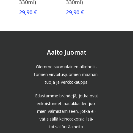
330ml)
330ml)
29,90
€
29,90
€
Aalto Juomat
Olemme suomalainen alkoholit-
tomien virvoitusjuomien maahan-
tuoja ja verkkokauppa.
Edustamme brändejä, jotka ovat
erikoistuneet laadukkaiden juo-
mien valmistamiseen, jotka ei-
vät sisällä keinotekoisia lisä-
tai säilöntäaineita.