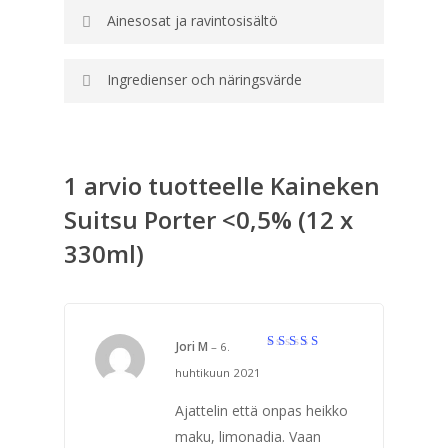
Ainesosat ja ravintosisältö
Ingredienser och näringsvärde
1 arvio tuotteelle
Kaineken
Suitsu Porter <0,5% (12 x
330ml)
Jori M
–
6.
Arvostelu
huhtikuun 2021
tuotteesta:
4
/ 5
Ajattelin että onpas heikko
maku, limonadia. Vaan