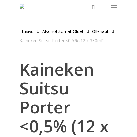
Menu
Skip
to
search
main
content
Etusivu
Alkoholittomat Oluet
Õllenaut
Kaineken Suitsu Porter <0,5% (12 x 330ml)
Kaineken
Suitsu
Porter
<0,5% (12 x