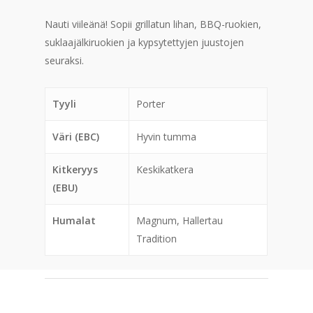
Nauti viileänä! Sopii grillatun lihan, BBQ-ruokien,
suklaajälkiruokien ja kypsytettyjen juustojen
seuraksi.
Tyyli
Porter
Väri (EBC)
Hyvin tumma
Kitkeryys
Keskikatkera
(EBU)
Humalat
Magnum, Hallertau
Tradition