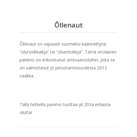
Õllenaut
Õllenaut on vapaasti suomeksi käännettynä
”olutseikkailija” tai ”oluentutkija”. Tämä virolainen
panimo on erikoistunut artesaanioluihin, joita se
on valmistanut jo perustamisvuodesta 2013
saakka.
Tällä hetkellä panimo tuottaa yli 20:tä erilaista
olutta!