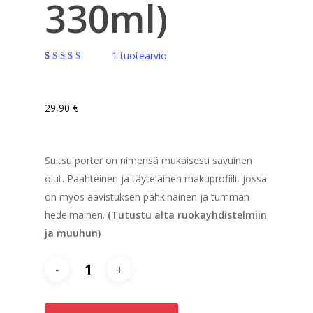
330ml)
1
tuotearvio
Arvio
1
4.00
5:stä
perustuen
asiakkaan
29,90
€
arvotukseen.
Suitsu porter on nimensä mukaisesti savuinen
olut. Paahteinen ja täyteläinen makuprofiili, jossa
on myös aavistuksen pähkinäinen ja tumman
hedelmäinen.
(Tutustu alta ruokayhdistelmiin
ja muuhun)