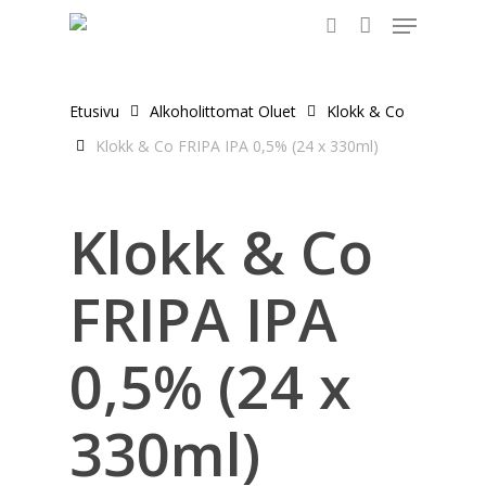
Menu
Skip
to
search
main
content
Etusivu
Alkoholittomat Oluet
Klokk & Co
Klokk & Co FRIPA IPA 0,5% (24 x 330ml)
Klokk & Co
FRIPA IPA
0,5% (24 x
330ml)