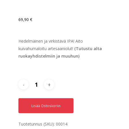
69,90
€
Hedelmäinen ja virkistävä IPA! Aito
kuivahumaloitu artesaaniolut!
(Tutustu alta
ruokayhdistelmiin ja muuhun)
Lisää Ostoskoriin
Tuotetunnus (SKU):
00014