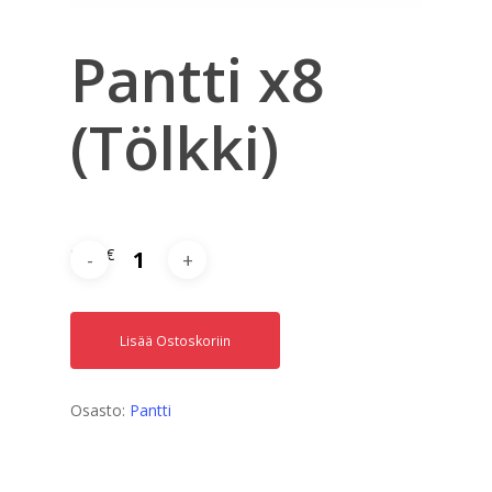
Pantti x8
(Tölkki)
1,20
€
Lisää Ostoskoriin
Osasto:
Pantti