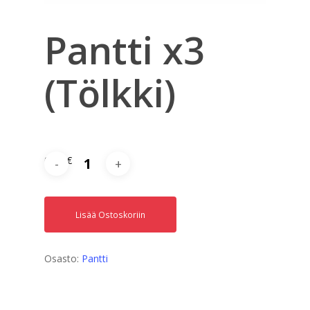
Pantti x3
(Tölkki)
0,45
€
Lisää Ostoskoriin
Osasto:
Pantti