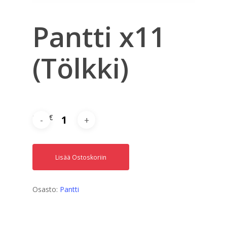
Pantti x11
(Tölkki)
1,65
€
Lisää Ostoskoriin
Osasto:
Pantti