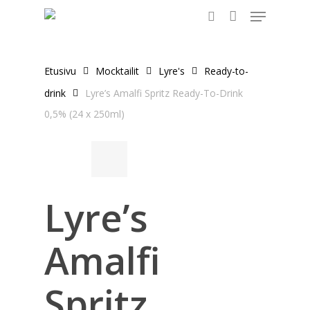
Menu
Skip
to
search
main
content
Etusivu
Mocktailit
Lyre's
Ready-to-
drink
Lyre’s Amalfi Spritz Ready-To-Drink
0,5% (24 x 250ml)
Lyre’s
Amalfi
Spritz