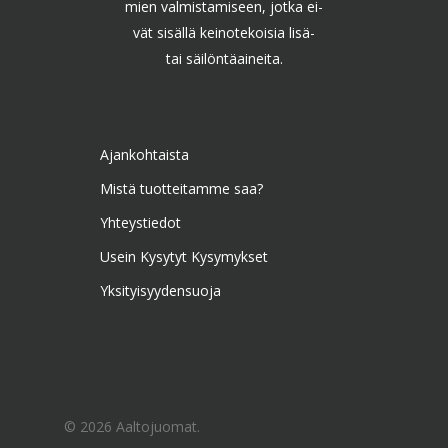
mien valmistamiseen, jotka ei-
vät sisällä keinotekoisia lisä-
tai säilöntäaineita.
Ajankohtaista
Mistä tuotteitamme saa?
Yhteystiedot
Usein Kysytyt Kysymykset
Yksityisyydensuoja
© 2026 Aaltojuomat.