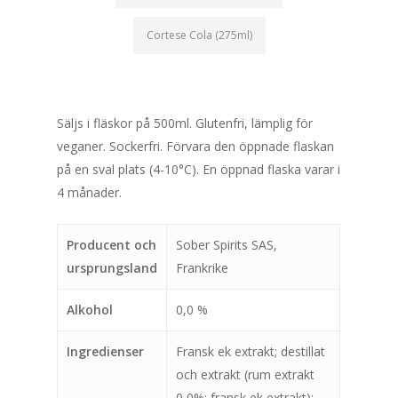
Cortese Cola (275ml)
Säljs i fläskor på 500ml. Glutenfri, lämplig för
veganer. Sockerfri. Förvara den öppnade flaskan
på en sval plats (4-10°C). En öppnad flaska varar i
4 månader.
Producent och
Sober Spirits SAS,
ursprungsland
Frankrike
Alkohol
0,0 %
Ingredienser
Fransk ek extrakt; destillat
och extrakt (rum extrakt
0,0%; fransk ek extrakt);