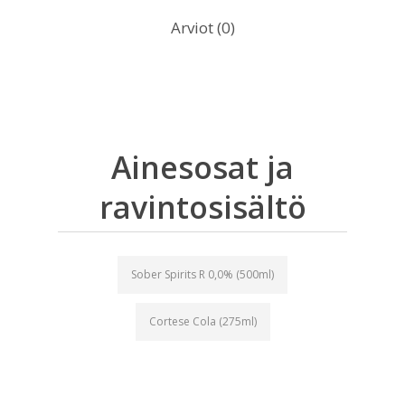
Arviot (0)
Ainesosat ja
ravintosisältö
Sober Spirits R 0,0% (500ml)
Cortese Cola (275ml)