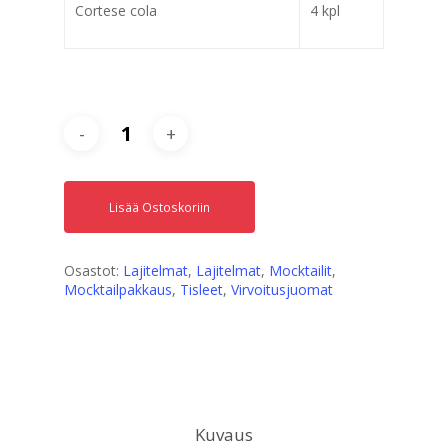
Cortese cola
4 kpl
Lisää Ostoskoriin
Osastot:
Lajitelmat
,
Lajitelmat
,
Mocktailit
,
Mocktailpakkaus
,
Tisleet
,
Virvoitusjuomat
Kuvaus