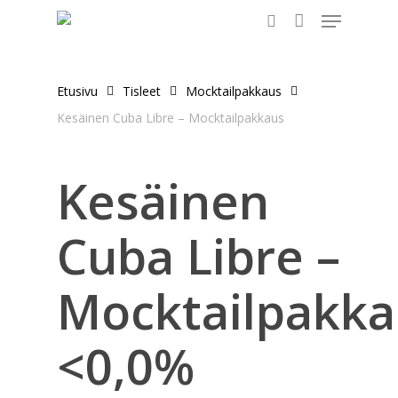
Menu
Skip
to
search
main
content
Etusivu
Tisleet
Mocktailpakkaus
Kesäinen Cuba Libre – Mocktailpakkaus
Kesäinen
Cuba Libre –
Mocktailpakka
<0,0%