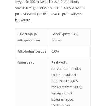
Myydään 500ml lasipulloissa. Gluteeniton,
soveltuu vegaaneille. Sokeriton. Säilytä avattu
pullo viileässä (4-10°C). Avattu pullo säilyy 4
kuukautta.
Tuottaja ja
Sober Spirits SAS,
alkuperämaa
Ranska
Alkoholipitoisuus
0,0%
Ainesosat
Paahdettu
ranskantammiuute;
tisleet ja uutteet
(rommiuute 0,0%,
ranskantammiuute);
kasviglyseriini;
sitruunahappo;
säilöntäaine: