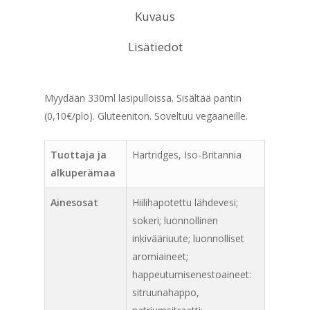
Kuvaus
Lisätiedot
Myydään 330ml lasipulloissa. Sisältää pantin
(0,10€/plo).
Gluteeniton. Soveltuu vegaaneille.
Tuottaja ja
Hartridges, Iso-Britannia
alkuperämaa
Ainesosat
Hiilihapotettu lähdevesi;
sokeri; luonnollinen
inkivääriuute; luonnolliset
aromiaineet;
happeutumisenestoaineet:
sitruunahappo,