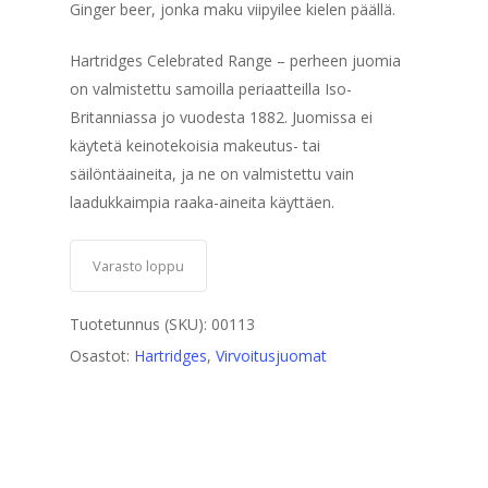
Ginger beer, jonka maku viipyilee kielen päällä.
Hartridges Celebrated Range – perheen juomia
on valmistettu samoilla periaatteilla Iso-
Britanniassa jo vuodesta 1882. Juomissa ei
käytetä keinotekoisia makeutus- tai
säilöntäaineita, ja ne on valmistettu vain
laadukkaimpia raaka-aineita käyttäen.
Varasto loppu
Tuotetunnus (SKU):
00113
Osastot:
Hartridges
,
Virvoitusjuomat