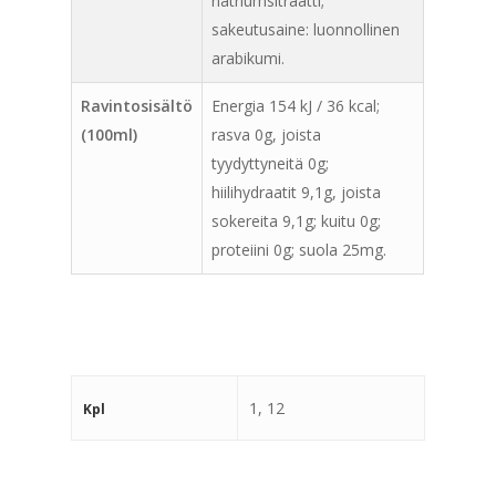
natriumsitraatti;
sakeutusaine: luonnollinen
arabikumi.
Ravintosisältö
Energia 154 kJ / 36 kcal;
(100ml)
rasva 0g, joista
tyydyttyneitä 0g;
hiilihydraatit 9,1g, joista
sokereita 9,1g; kuitu 0g;
proteiini 0g; suola 25mg.
1, 12
Kpl