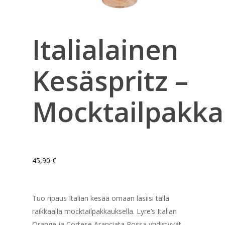
Italialainen
Kesäspritz –
Mocktailpakk
45,90
€
Tuo ripaus Italian kesää omaan lasiisi tällä
raikkaalla mocktailpakkauksella. Lyre’s Italian
Orange ja Cortese Aranciata Rossa yhdistyvät