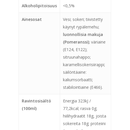
Alkoholipitoisuus
<0,5%
Ainesosat
Vesi; sokeri; tiivistetty
käynyt rypälemehu;
luonnollisia makuja
(Pomeranssi)
; väriaine
(E124, E122);
sitruunahappo;
karamellisokerisiirappi;
säilöntäaine:
kaliumsorbaatti;
stabilointiaine (E466).
Ravintosisältö
Energia 323kJ /
(100ml)
77,2kcal; rasva 0g;
hiilihydraatit 18g, joista
sokereita 18g; proteiini