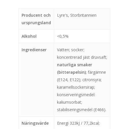
Producent och
Lyre's, Storbritannien
ursprungsland
Alkohol
<0,5%
Ingredienser
Vatten; socker;
koncentrerad jäst druvsaft;
naturliga smaker
(bitterapelsin)
; färgämne
(E124, E122); citronsyra;
karamellsockersirap;
konserveringsmedel:
kaliumsorbat;
stabiliseringsmedel (E466).
Näringsvärde
Energi 323kJ / 77,2kcal;