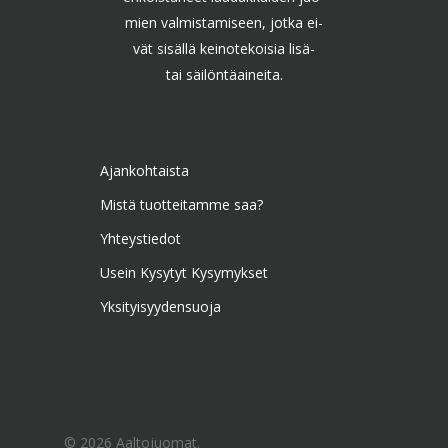
mien valmistamiseen, jotka ei-
vät sisällä keinotekoisia lisä-
tai säilöntäaineita.
Ajankohtaista
Mistä tuotteitamme saa?
Yhteystiedot
Usein Kysytyt Kysymykset
Yksityisyydensuoja
© 2026 Aaltojuomat.