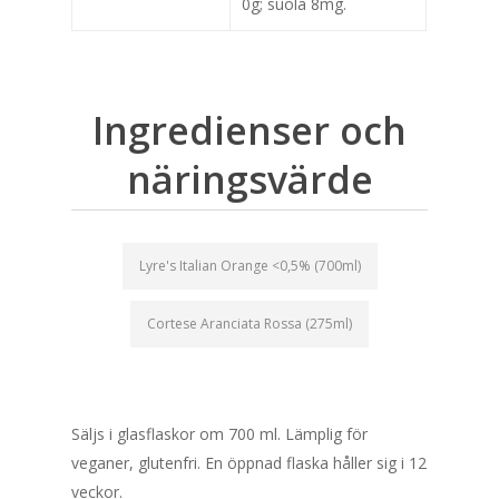
0g; suola 8mg.
Ingredienser och
näringsvärde
Lyre's Italian Orange <0,5% (700ml)
Cortese Aranciata Rossa (275ml)
Säljs i glasflaskor om 700 ml. Lämplig för
veganer, glutenfri. En öppnad flaska håller sig i 12
veckor.