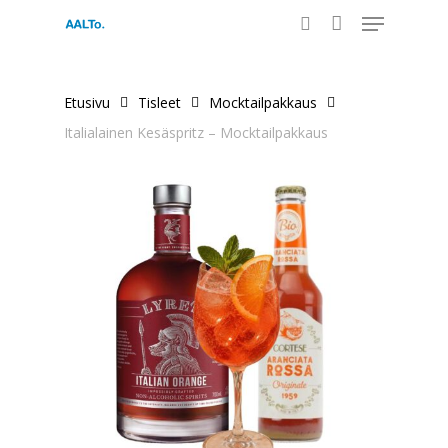
Menu
Skip
to
search
main
content
Etusivu
Tisleet
Mocktailpakkaus
Italialainen Kesäspritz – Mocktailpakkaus