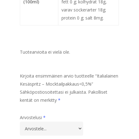
(100ml)
fett 0 g; kolhydrat 18g,
varav sockerarter 18g;
protein 0 g; salt 8mg.
Tuotearvioita ei vielä ole.
Kirjoita ensimmäinen arvio tuotteelle “Italialainen
Kesäspritz – Mocktailpakkaus<0,5%”
Sähköpostiosoitettasi ei julkaista.
Pakolliset
kentät on merkitty
*
Arvostelusi
*