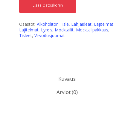
Lisää Ostoskoriin
Osastot:
Alkoholiton Tisle
,
Lahjaideat
,
Lajitelmat
,
Lajitelmat
,
Lyre's
,
Mocktailit
,
Mocktailpakkaus
,
Tisleet
,
Virvoitusjuomat
Kuvaus
Arviot (0)