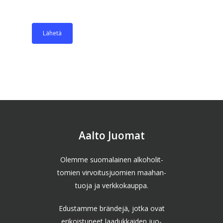
Aalto Juomat
Olemme suomalainen alkoholit-
tomien virvoitusjuomien maahan-
tuoja ja verkkokauppa.
Edustamme brändejä, jotka ovat
erikoistuneet laadukkaiden juo-