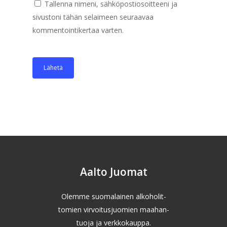
Tallenna nimeni, sähköpostiosoitteeni ja
sivustoni tähän selaimeen seuraavaa
kommentointikertaa varten.
Aalto Juomat
Olemme suomalainen alkoholit-
tomien virvoitusjuomien maahan-
tuoja ja verkkokauppa.