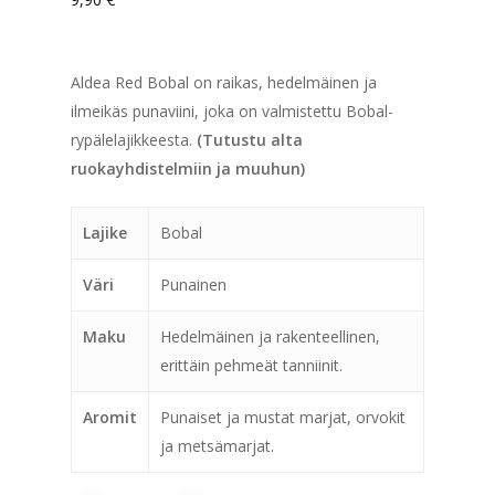
Aldea Red Bobal on raikas, hedelmäinen ja
ilmeikäs punaviini, joka on valmistettu Bobal-
rypälelajikkeesta.
(Tutustu alta
ruokayhdistelmiin ja muuhun)
Lajike
Bobal
Väri
Punainen
Maku
Hedelmäinen ja rakenteellinen,
erittäin pehmeät tanniinit.
Aromit
Punaiset ja mustat marjat, orvokit
ja metsämarjat.