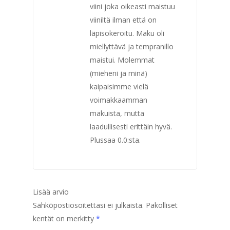
viini joka oikeasti maistuu
viiniltä ilman että on
läpisokeroitu. Maku oli
miellyttävä ja tempranillo
maistui. Molemmat
(mieheni ja minä)
kaipaisimme vielä
voimakkaamman
makuista, mutta
laadullisesti erittäin hyvä.
Plussaa 0.0:sta.
Lisää arvio
Sähköpostiosoitettasi ei julkaista.
Pakolliset
kentät on merkitty
*