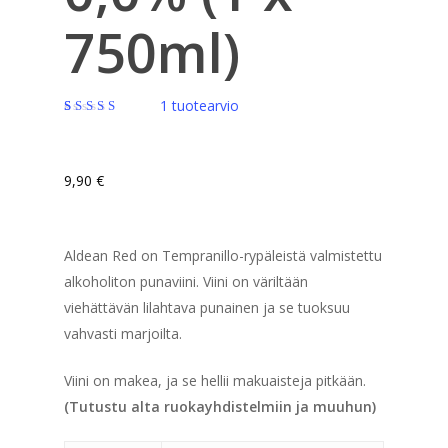
750ml)
1
tuotearvio
Arvio
1
5.00
5:stä
perustuen
asiakkaan
9,90
€
arvotukseen.
Aldean Red on Tempranillo-rypäleistä valmistettu
alkoholiton punaviini. Viini on väriltään
viehättävän lilahtava punainen ja se tuoksuu
vahvasti marjoilta.
Viini on makea, ja se hellii makuaisteja pitkään.
(Tutustu alta ruokayhdistelmiin ja muuhun)