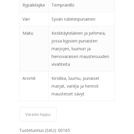
Rypälelajike
Tempranillo
Väri
Syvän rubiininpunainen
Maku
Keskitäyteläinen ja pehmeä,
jossa kypsien punaisten
marjojen, luumun ja
hienovaraisen mausteisuuden
vivahteita
Aromit
Kirsikka, luumu, punaiset
marjat, vanilja ja hennot
mausteiset sävyt
Varasto loppu
Tuotetunnus (SKU):
00165