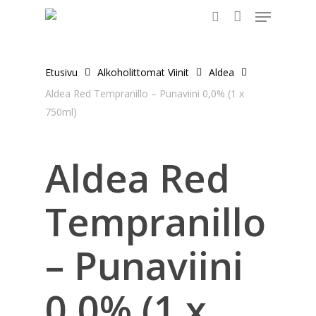
Menu
Skip
to
search
main
content
Etusivu
Alkoholittomat Viinit
Aldea
Aldea Red Tempranillo – Punaviini 0,0% (1 x
750ml)
Aldea Red
Tempranillo
– Punaviini
0,0% (1 x