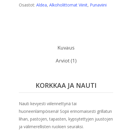
Osastot:
Aldea
,
Alkoholittomat Viinit
,
Punaviini
Kuvaus
Arviot (1)
KORKKAA JA NAUTI
Nauti kevyesti viilennettynä tai
huoneenlämpöisenä! Sopii erinomaisesti grillatun
lihan, pastojen, tapasten, kypsytettyjen juustojen
ja välimerellisten ruokien seuraksi.