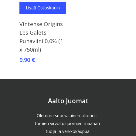
Lisää Ostoskoriin
Vintense Origins
Les Galets –
Punaviini 0,0% (1
x 750ml)
9,90
€
Aalto Juomat
Olemme suomalainen alkoholit-
tomien virvoitusjuomien maahan-
tuoja ja verkkokauppa.