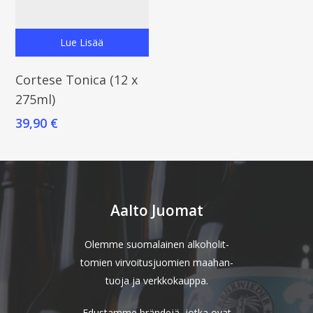
Lue Lisää
Cortese Tonica (12 x
275ml)
39,90
€
Aalto Juomat
Olemme suomalainen alkoholit-
tomien virvoitusjuomien maahan-
tuoja ja verkkokauppa.
Edustamme brändejä, jotka ovat