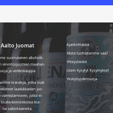
Aalto Juomat
Ajankohtaista
Mistä tuotteitamme saa?
me suomalainen alkoholit-
Yhteystiedot
n virvoitusjuomien maahan-
Usein Kysytyt Kysymykset
tuoja ja verkkokauppa.
Yksityisyydensuoja
amme brändejä, jotka ovat
oistuneet laadukkaiden juo-
 valmistamiseen, jotka ei-
 sisällä keinotekoisia lisä-
tai säilöntäaineita.