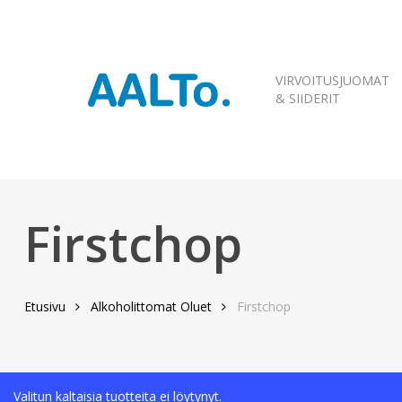
Skip
to
main
content
VIRVOITUSJUOMAT
& SIIDERIT
Firstchop
Etusivu
Alkoholittomat Oluet
Firstchop
Valitun kaltaisia tuotteita ei löytynyt.