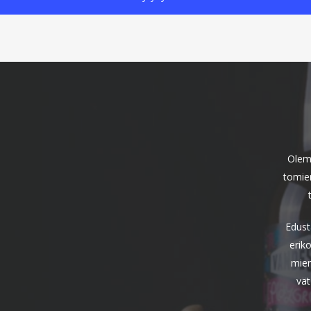
Olem
tomie
Edust
erik
mien
vät